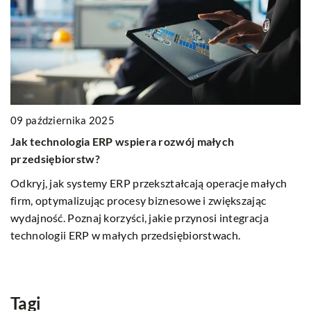
09 października 2025
Jak technologia ERP wspiera rozwój małych
03
przedsiębiorstw?
J
Odkryj, jak systemy ERP przekształcają operacje małych
z
firm, optymalizując procesy biznesowe i zwiększając
Od
wydajność. Poznaj korzyści, jakie przynosi integracja
pr
u
technologii ERP w małych przedsiębiorstwach.
Do
ez
d
na
Tagi