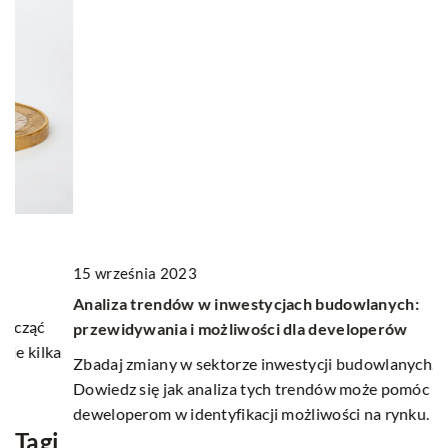
1
J
15 września 2023
w
Analiza trendów w inwestycjach budowlanych:
Op
przewidywania i możliwości dla developerów
ko
a
Zbadaj zmiany w sektorze inwestycji budowlanych.
ś
Dowiedz się jak analiza tych trendów może pomóc
deweloperom w identyfikacji możliwości na rynku.
Tagi