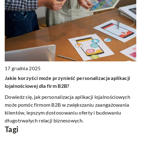
2
17 grudnia 2025
J
ej
Jakie korzyści może przynieść personalizacja aplikacji
m
lojalnościowej dla firm B2B?
P
Dowiedz się, jak personalizacja aplikacji lojalnościowych
po
ci
może pomóc firmom B2B w zwiększaniu zaangażowania
sk
ak
klientów, lepszym dostosowaniu oferty i budowaniu
długotrwałych relacji biznesowych.
Tagi