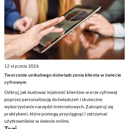
1
12 stycznia 2026
B
Tworzenie unikalnego doświadczenia klienta w świecie
k
cyfrowym
P
Odkryj, jak budować lojalność klientów w erze cyfrowej
ni
su
poprzez personalizację doświadczeń i skuteczne
o
wykorzystanie narzędzi internetowych. Zainspiruj się
i
praktykami, które pomogą przyciągnąć i zatrzymać
użytkowników w świecie online.
Tagi