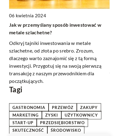
06 kwietnia 2024
ji
04 czerwca 
Jak w przemyślany sposób inwestować w
Jak skutec
metale szlachetne?
hiszpańskie
Odkryj tajniki inwestowania w metale
Odkryj nasz
szlachetne, od złota po srebro. Zrozum,
z
którym nauk
dlaczego warto zaznajomić się z tą formą
łatwiejsza.
inwestycji. Przygotuj się na swoją pierwszą
zyć
języka i sta
transakcję z naszym przewodnikiem dla
początkujących.
Tagi
GASTRONOMIA
PRZEWÓZ
ZAKUPY
MARKETING
ZYSKI
UŻYTKOWNICY
START-UP
PRZEDSIĘBIORSTWO
SKUTECZNOŚĆ
ŚRODOWISKO