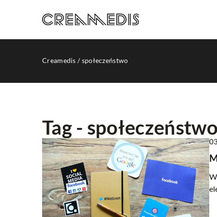
Creamedis
/
społeczeństwo
Tag - społeczeństw
03
INNE
M
W 
el