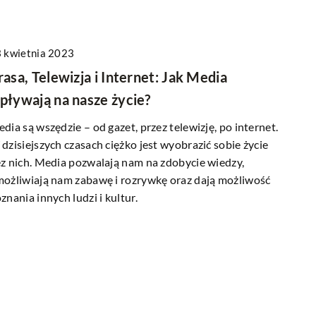
11 lipca 2025
Innowacyjne rozwiązania w automatyzac
 kwietnia 2023
transportu bliskiego w przemyśle
ć podstawy języka
rasa, Telewizja i Internet: Jak Media
ie A1?
Poznaj najnowsze technologie, które
pływają na nasze życie?
rewolucjonizują procesy automatyzacji
metody, dzięki
transportu bliskiego w przemyśle. Dowied
dia są wszędzie – od gazet, przez telewizję, po internet.
go stanie się
się, jakie korzyści przynoszą innowacyjne
dzisiejszych czasach ciężko jest wyobrazić sobie życie
staw tego pięknego
rozwiązania oraz jak za ich pomocą zwięks
z nich. Media pozwalają nam na zdobycie wiedzy,
woich umiejętności.
efektywność przedsiębiorstw.
ożliwiają nam zabawę i rozrywkę oraz dają możliwość
znania innych ludzi i kultur.