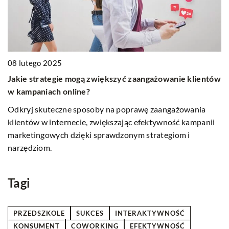
08 lutego 2025
Jakie strategie mogą zwiększyć zaangażowanie klientów
18
w kampaniach online?
J
wo
Odkryj skuteczne sposoby na poprawę zaangażowania
d
klientów w internecie, zwiększając efektywność kampanii
Od
marketingowych dzięki sprawdzonym strategiom i
d
narzędziom.
tr
wp
Tagi
PRZEDSZKOLE
SUKCES
INTERAKTYWNOŚĆ
KONSUMENT
COWORKING
EFEKTYWNOŚĆ