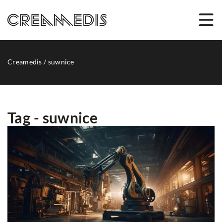
Creamedis
/
suwnice
Tag - suwnice