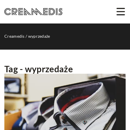
Creamedis
/
wyprzedaże
Tag - wyprzedaże