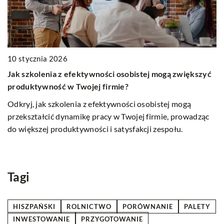
10 stycznia 2026
Jak szkolenia z efektywności osobistej mogą zwiększyć
1
produktywność w Twojej firmie?
J
Odkryj, jak szkolenia z efektywności osobistej mogą
k
przekształcić dynamikę pracy w Twojej firmie, prowadząc
Do
do większej produktywności i satysfakcji zespołu.
o
tr
fi
Tagi
HISZPAŃSKI
ROLNICTWO
PORÓWNANIE
PALETY
INWESTOWANIE
PRZYGOTOWANIE