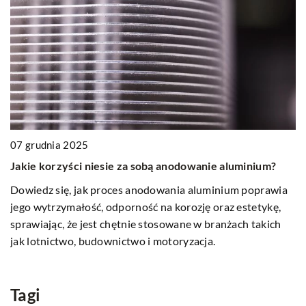
0
07 grudnia 2025
J
Jakie korzyści niesie za sobą anodowanie aluminium?
p
Dowiedz się, jak proces anodowania aluminium poprawia
Do
jego wytrzymałość, odporność na korozję oraz estetykę,
dz
sprawiając, że jest chętnie stosowane w branżach takich
Ci
jak lotnictwo, budownictwo i motoryzacja.
Tagi