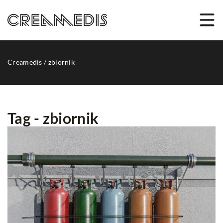
Creamedis
/
zbiornik
Tag - zbiornik