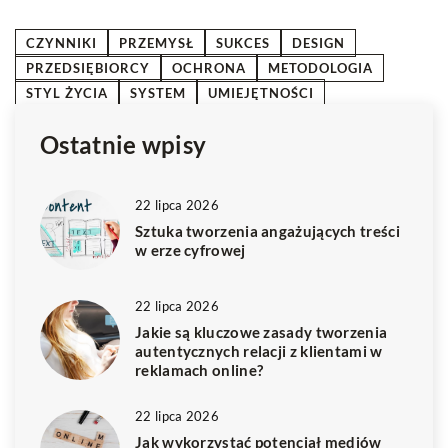
CZYNNIKI
PRZEMYSŁ
SUKCES
DESIGN
PRZEDSIĘBIORCY
OCHRONA
METODOLOGIA
STYL ŻYCIA
SYSTEM
UMIEJĘTNOŚCI
Ostatnie wpisy
22 lipca 2026
Sztuka tworzenia angażujących treści
w erze cyfrowej
22 lipca 2026
Jakie są kluczowe zasady tworzenia
autentycznych relacji z klientami w
reklamach online?
22 lipca 2026
Jak wykorzystać potencjał mediów