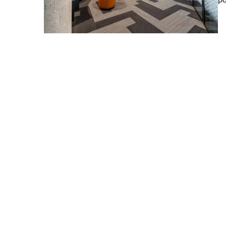
19 marca 2024
Odkrywając moc SEO i c
w promocji online
Poznaj siłę połączenia SE
marketingu w skutecznej p
Dowiedz się, jak strategic
nich może zwiększyć wido
online.