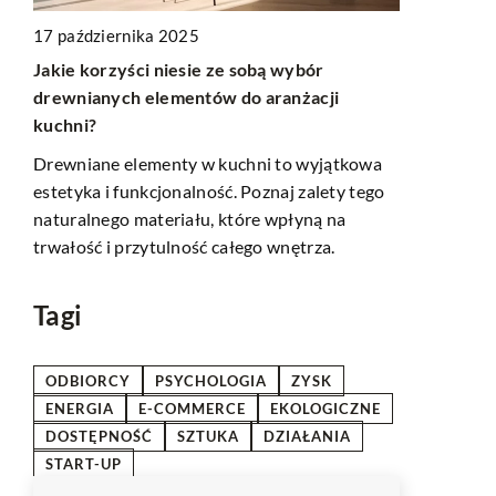
17 października 2025
Jakie korzyści niesie ze sobą wybór
19 marca 2
drewnianych elementów do aranżacji
Odkrywając
dla
kuchni?
w promocji 
Drewniane elementy w kuchni to wyjątkowa
Poznaj siłę 
estetyka i funkcjonalność. Poznaj zalety tego
marketingu 
nie
naturalnego materiału, które wpłyną na
Dowiedz się,
trwałość i przytulność całego wnętrza.
nich może z
online.
Tagi
ODBIORCY
PSYCHOLOGIA
ZYSK
ENERGIA
E-COMMERCE
EKOLOGICZNE
DOSTĘPNOŚĆ
SZTUKA
DZIAŁANIA
START-UP