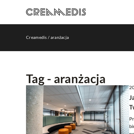
Creamedis
/
aranżacja
Tag - aranżacja
20
REKLAMA INTERNETO
J
T
Pr
bi
po