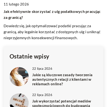
11 listopada 2024
20
Edukacyjne gry planszowe jako wsparcie w rozwoju
J
c
dziecka
f
Odkryj, jak edukacyjne gry planszowe mogą wspierać
Po
rozwój intelektualny i emocjonalny dzieci. Poznaj korzyści
dz
ć
płynące z interaktywnej zabawy w rodzinnym gronie.
t
z
Ostatnie wpisy
22 lipca 2026
Jakie są kluczowe zasady tworzenia
autentycznych relacji z klientami w
reklamach online?
22 lipca 2026
Jak wykorzystać potencjał mediów
społecznościowych do budowania