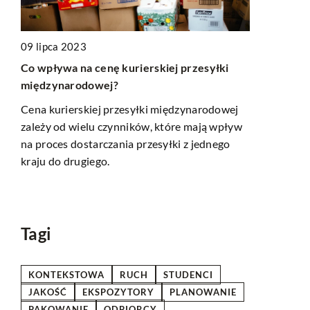
09 lipca 2023
24 listopad
Co wpływa na cenę kurierskiej przesyłki
 są
międzynarodowej?
Zrozumienie
wynagrodze
Cena kurierskiej przesyłki międzynarodowej
nym
efektywnej
zależy od wielu czynników, które mają wpływ
ają
na proces dostarczania przesyłki z jednego
Odkryj proc
unku
kraju do drugiego.
zasady obli
 tym
dlaczego zr
 się
kluczowe dl
z
kadrowej.
Tagi
KONTEKSTOWA
RUCH
STUDENCI
JAKOŚĆ
EKSPOZYTORY
PLANOWANIE
PAKOWANIE
ODBIORCY