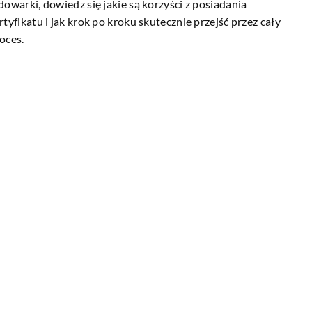
dowarki, dowiedz się jakie są korzyści z posiadania
rtyfikatu i jak krok po kroku skutecznie przejść przez cały
oces.
12 kwietnia 2023
Firmowe gadżety z nadrukiem – dlaczego
iczania
tak popularne obecnie?
 klucz do
Firmowe gadżety z nadrukiem są popular
rowej
narzędziem marketingowym, które pomag
 wynagrodzeń i
firmom w budowaniu pozytywnego wizer
ów. Dowiedz się,
i zwiększeniu rozpoznawalności marki. W
h elementów jest
tekście omówimy, dlaczego firmy decydują
dministracji
na zamawianie gadżetów z nadrukiem ora
jakie korzyści mogą z tego wynikać.