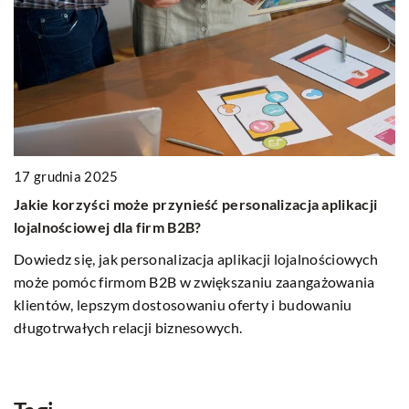
17 grudnia 2025
Jakie korzyści może przynieść personalizacja aplikacji
lojalnościowej dla firm B2B?
1
j
Dowiedz się, jak personalizacja aplikacji lojalnościowych
może pomóc firmom B2B w zwiększaniu zaangażowania
Z
klientów, lepszym dostosowaniu oferty i budowaniu
D
długotrwałych relacji biznesowych.
D
D
zn