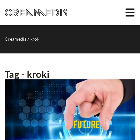
Creamedis
/
kroki
Tag - kroki