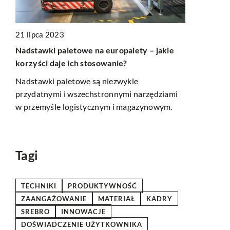
22 lipca 20
21 lipca 2023
Jakie są kl
ków
Nadstawki paletowe na europalety – jakie
autentyczny
korzyści daje ich stosowanie?
reklamach o
Nadstawki paletowe są niezwykle
Odkryj spr
przydatnymi i wszechstronnymi narzędziami
trwałych i p
raz
w przemyśle logistycznym i magazynowym.
świecie rekl
budować zauf
kluczowe dla
Tagi
TECHNIKI
PRODUKTYWNOŚĆ
ZAANGAŻOWANIE
MATERIAŁ
KADRY
SREBRO
INNOWACJE
DOŚWIADCZENIE UŻYTKOWNIKA