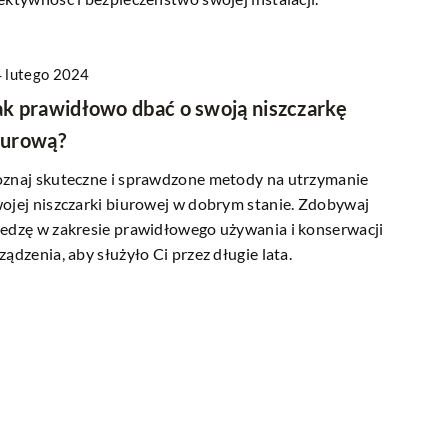
02 stycznia 2024
 lutego 2024
y tworzenia
Jak zdobyć kwalifikacje do obsługi wóz
ak prawidłowo dbać o swoją niszczarkę
klientami w
widłowych bez uprawnień UDT?
iurową?
Zdobądź uprawnienia do operowania
dy nawiązywania
znaj skuteczne i sprawdzone metody na utrzymanie
wózkiem widłowym bez otrzymania
acji z klientami w
ojej niszczarki biurowej w dobrym stanie. Zdobywaj
certyfikatu UDT. Poznaj proces, korzyści o
wej. Dowiedz się, jak
edzę w zakresie prawidłowego używania i konserwacji
kluczowe wymagania.
ść, które są
ządzenia, aby służyło Ci przez długie lata.
znesie online.