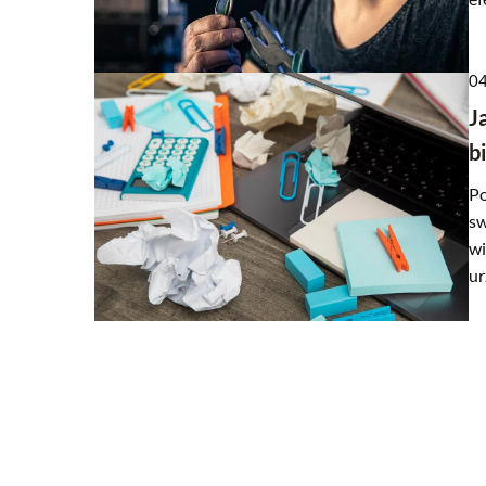
22 lipca 2026
04
Jakie są kluczowe zasad
J
autentycznych relacji z 
b
reklamach online?
Odkryj sprawdzone meto
Po
trwałych i prawdziwych rel
sw
świecie reklamy interneto
wi
budować zaufanie i lojalno
ur
kluczowe dla sukcesu w bi