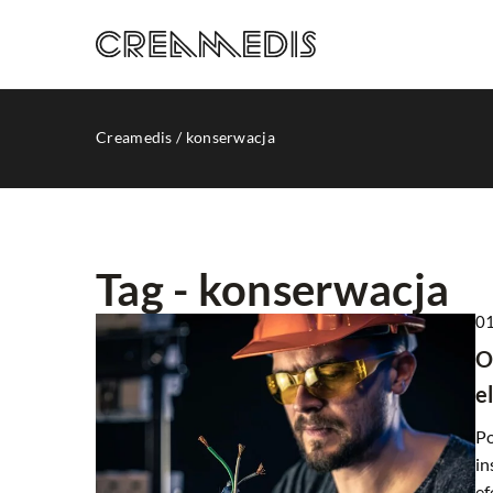
Creamedis
/
konserwacja
Tag - konserwacja
01
REKLAMA INTERNETO
O
e
Po
in
ef