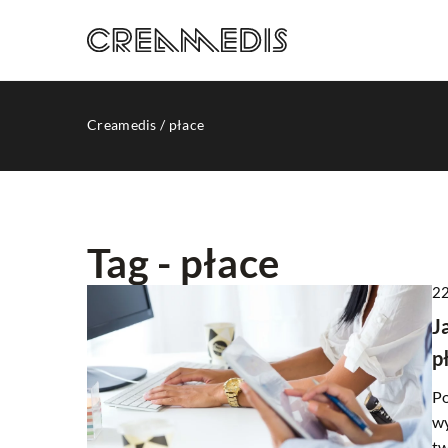
Creamedis
/
płace
Tag - płace
22
REKLAMA INTERNETO
J
p
Po
wy
tw