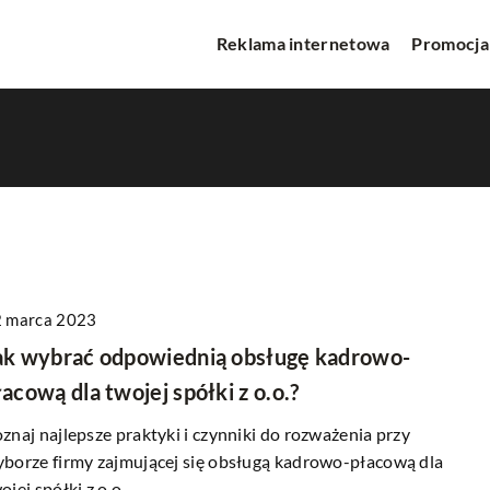
Reklama internetowa
Promocja
 marca 2023
WA
REKLAMA INTERNETOWA
ak wybrać odpowiednią obsługę kadrowo-
łacową dla twojej spółki z o.o.?
znaj najlepsze praktyki i czynniki do rozważenia przy
borze firmy zajmującej się obsługą kadrowo-płacową dla
ojej spółki z o.o.