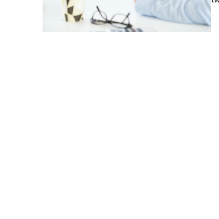
06 czerwca 2026
Jakie są najlepsze prakt
angażujących treści w k
cyfrowych?
Odkryj, jak tworzyć angażu
skutecznie przyciągają u
kampaniach cyfrowych, ba
sprawdzonych technikach i