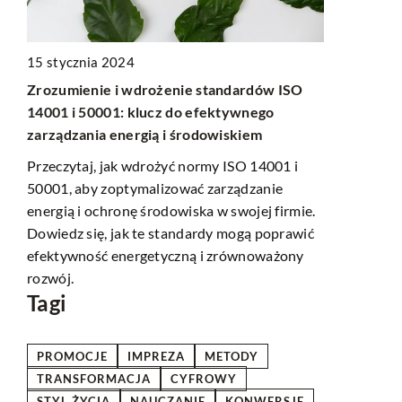
nie
06 czerwca 
15 stycznia 2024
Jakie są na
Zrozumienie i wdrożenie standardów ISO
angażujący
14001 i 50001: klucz do efektywnego
cyfrowych
zarządzania energią i środowiskiem
Odkryj, jak 
Przeczytaj, jak wdrożyć normy ISO 14001 i
skutecznie 
50001, aby zoptymalizować zarządzanie
ści,
kampaniach 
energią i ochronę środowiska w swojej firmie.
sprawdzonyc
Dowiedz się, jak te standardy mogą poprawić
efektywność energetyczną i zrównoważony
rozwój.
Tagi
PROMOCJE
IMPREZA
METODY
TRANSFORMACJA
CYFROWY
STYL ŻYCIA
NAUCZANIE
KONWERSJE