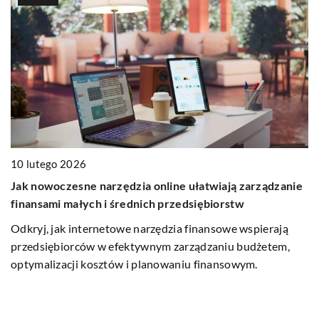
10 lutego 2026
Jak nowoczesne narzędzia online ułatwiają zarządzanie
15
finansami małych i średnich przedsiębiorstw
dy
Ja
Odkryj, jak internetowe narzędzia finansowe wspierają
s
przedsiębiorców w efektywnym zarządzaniu budżetem,
Po
optymalizacji kosztów i planowaniu finansowym.
ci
p
ż