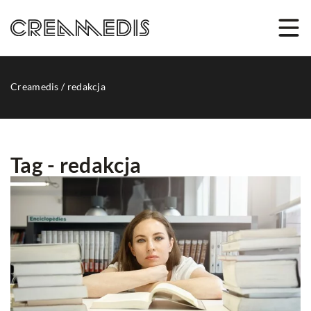
Creamedis
/
redakcja
Tag - redakcja