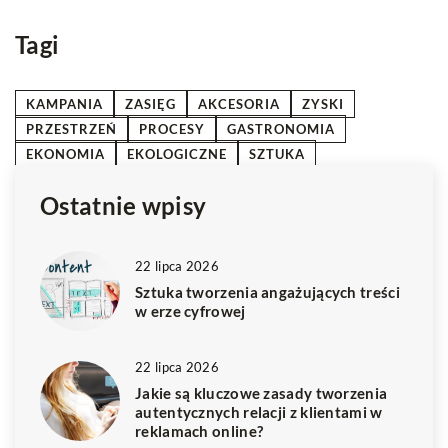
ro
Tagi
KAMPANIA
ZASIĘG
AKCESORIA
ZYSKI
PRZESTRZEŃ
PROCESY
GASTRONOMIA
EKONOMIA
EKOLOGICZNE
SZTUKA
Ostatnie wpisy
22 lipca 2026
Sztuka tworzenia angażujących treści
w erze cyfrowej
22 lipca 2026
Jakie są kluczowe zasady tworzenia
autentycznych relacji z klientami w
reklamach online?