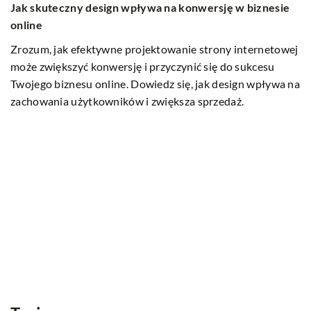
Jak skuteczny design wpływa na konwersję w biznesie
online
Zrozum, jak efektywne projektowanie strony internetowej
może zwiększyć konwersję i przyczynić się do sukcesu
Twojego biznesu online. Dowiedz się, jak design wpływa na
zachowania użytkowników i zwiększa sprzedaż.
1
Ja
z
P
n
e
do
ę
in