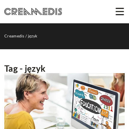
Creamedis
/
język
Tag - język