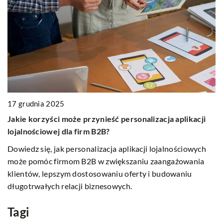
03
17 grudnia 2025
J
Jakie korzyści może przynieść personalizacja aplikacji
z
lojalnościowej dla firm B2B?
eś
Od
Dowiedz się, jak personalizacja aplikacji lojalnościowych
pr
może pomóc firmom B2B w zwiększaniu zaangażowania
Do
klientów, lepszym dostosowaniu oferty i budowaniu
d
długotrwałych relacji biznesowych.
na
Tagi