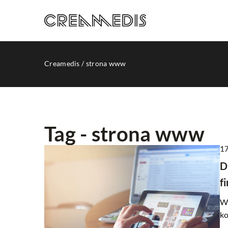
Creamedis
/
strona www
Tag - strona www
17
PROMOCJA W INTERNE
D
f
W 
ko