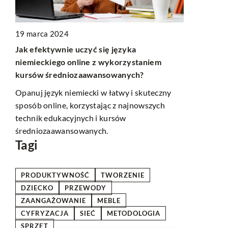
19 marca 2024
16 marca 2
Jak efektywnie uczyć się języka
na
Jak stworzy
niemieckiego online z wykorzystaniem
marketingo
kursów średniozaawansowanych?
ni
Dowiedz się
Opanuj język niemiecki w łatwy i skuteczny
działania m
sposób online, korzystając z najnowszych
kreatywnych
technik edukacyjnych i kursów
które zwięks
średniozaawansowanych.
Tagi
PRODUKTYWNOŚĆ
TWORZENIE
DZIECKO
PRZEWODY
ZAANGAŻOWANIE
MEBLE
CYFRYZACJA
SIEĆ
METODOLOGIA
SPRZĘT