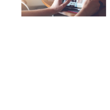
16 marca 2026
Jak stworzyć przyciągaj
marketingową bez dużeg
Dowiedz się, jak skutecz
działania marketingowe, k
kreatywnych i niskobudże
które zwiększą zasięg Two