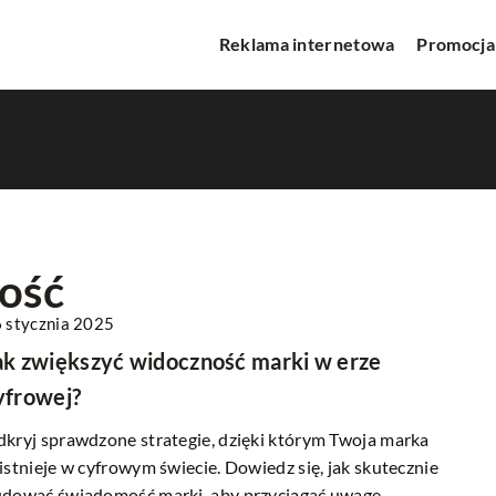
Reklama internetowa
Promocja
zość
 stycznia 2025
PROMOCJA W INTERNECIE
ak zwiększyć widoczność marki w erze
yfrowej?
kryj sprawdzone strategie, dzięki którym Twoja marka
istnieje w cyfrowym świecie. Dowiedz się, jak skutecznie
dować świadomość marki, aby przyciągać uwagę