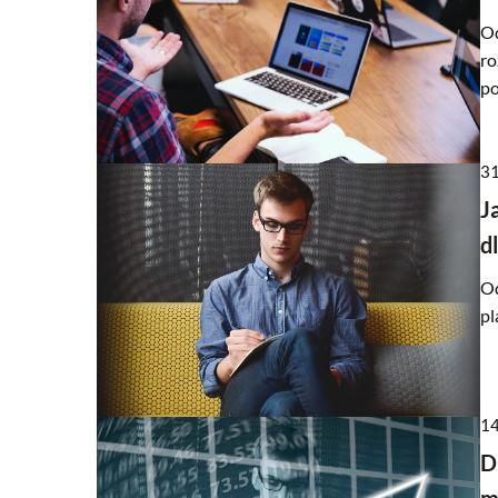
Od
ro
po
31
J
d
Od
pl
14
D