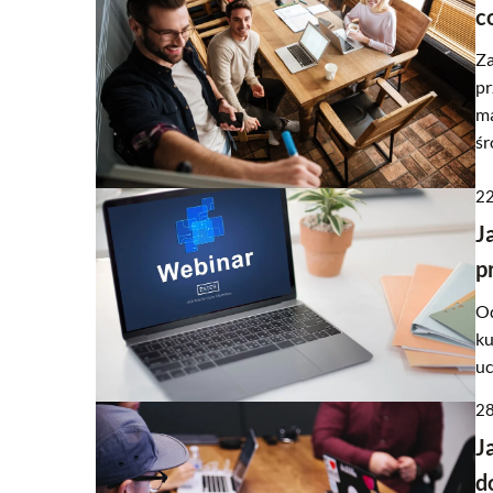
c
Za
pr
ma
śr
22
J
p
Od
ku
uc
28
J
d