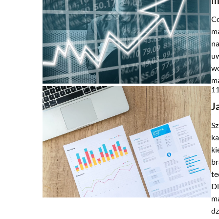
m
Co
ma
na
uw
wo
ma
11
J
Sz
ka
ki
br
te
Dl
ma
dz