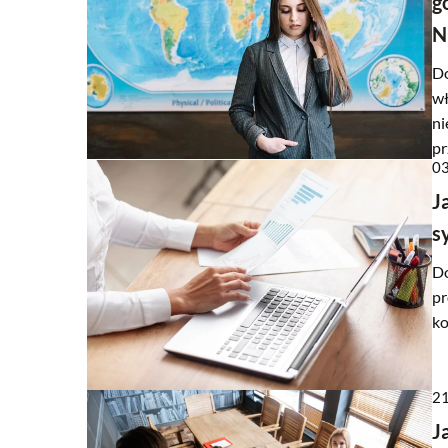
g
N
Do
wł
ni
pr
03
J
s
Do
pr
ko
21
J