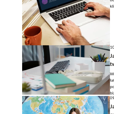
kl
12 lutego 2026
Innowacyjne rozwiązania
procesów przemysłowych
dźwignicowej
Odkryj, jak innowacyjne t
automatyzację procesów
10
branży dźwignicowej. Nasz
J
nowe rozwiązania, które 
t
wydajność i bezpieczeńst
produkcyjnych.
Wy
ła
po
bi
09
J