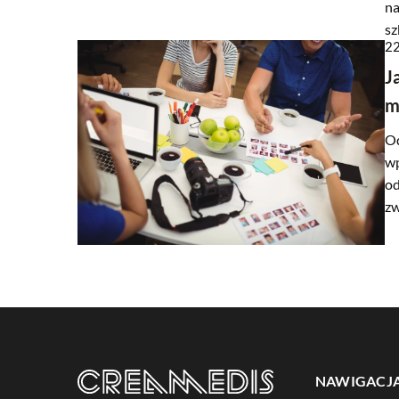
na
sz
22
J
m
Od
wp
od
zw
NAWIGACJ