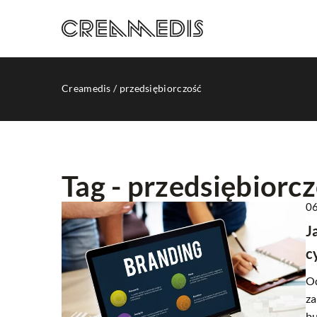
Creamedis
/
przedsiębiorczość
Tag - przedsiębiorc
06
INNE
J
c
Od
za
bu