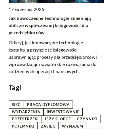
17 września 2025
12 lutego 2
Jak nowoczesne technologie zmieniają
Innowacyjn
oblicze współczesnej księgowości dla
procesów p
wdę
przedsiębiorców
dźwignicow
Odkryj, jak innowacyjne technologie
Odkryj, jak
kształtują przyszłość księgowości,
automatyza
usprawniając procesy dla przedsiębiorców i
branży dźwi
ych
wprowadzając nowatorskie rozwiązania do
nowe rozwią
codziennych operacji finansowych.
wydajność i
produkcyjny
Tagi
SIEĆ
PRACA DYPLOMOWA
WYDARZENIA
INWESTOWANIE
PRZESTRZEŃ
JĘZYKI OBCE
CZYNNIKI
POJEMNIKI
ZASIĘG
WYNAJEM