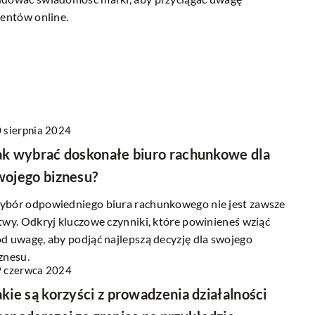
ientów online.
 w automatyzacji
13 lutego 2024
 dla branży
Czy personalizacja reklam online napra
przyciąga klientów?
echnologie zmieniają
Dowiedz się, jak personalizacja reklam w
 przemysłowych w
Internecie może wpływać na przyciąganie
 sierpnia 2024
 artykuł analizuje
klientów. Sprawdź naszą analizę najnowsz
ak wybrać doskonałe biuro rachunkowe dla
usprawniają
trendów i dowiedz się jak sprawdzić
wojego biznesu?
wo operacji
skuteczność swojej kampanii.
bór odpowiedniego biura rachunkowego nie jest zawsze
twy. Odkryj kluczowe czynniki, które powinieneś wziąć
d uwagę, aby podjąć najlepszą decyzję dla swojego
znesu.
 czerwca 2024
akie są korzyści z prowadzenia działalności