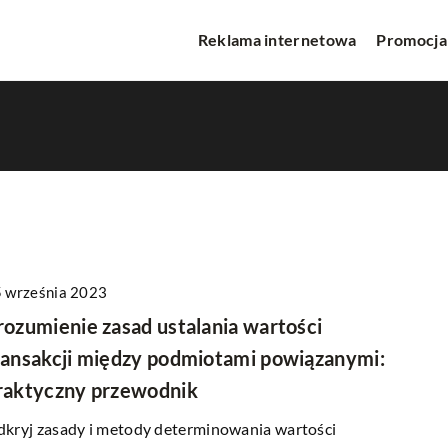
Reklama internetowa
Promocja
 września 2023
WA
INNE
rozumienie zasad ustalania wartości
ransakcji między podmiotami powiązanymi:
raktyczny przewodnik
kryj zasady i metody determinowania wartości