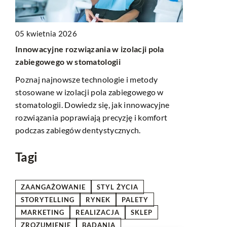
05 kwietnia 2026
11 listopad
 do
Innowacyjne rozwiązania w izolacji pola
Psychologia
zabiegowego w stomatologii
barwy wpły
tóra
Poznaj najnowsze technologie i metody
Odkryj, jak
ojej
stosowane w izolacji pola zabiegowego w
skuteczność
łyną
stomatologii. Dowiedz się, jak innowacyjne
wybory kons
ą
rozwiązania poprawiają precyzję i komfort
kolory wspie
podczas zabiegów dentystycznych.
uwagę w cyf
marketingo
Tagi
ZAANGAŻOWANIE
STYL ŻYCIA
STORYTELLING
RYNEK
PALETY
MARKETING
REALIZACJA
SKLEP
ZROZUMIENIE
BADANIA