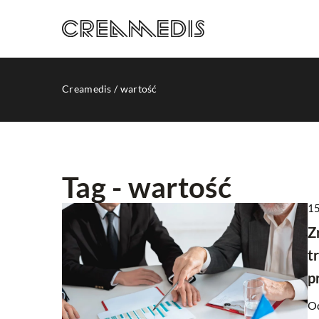
Creamedis
/
wartość
Tag - wartość
15
REKLAMA INTERNETO
Z
t
p
Od