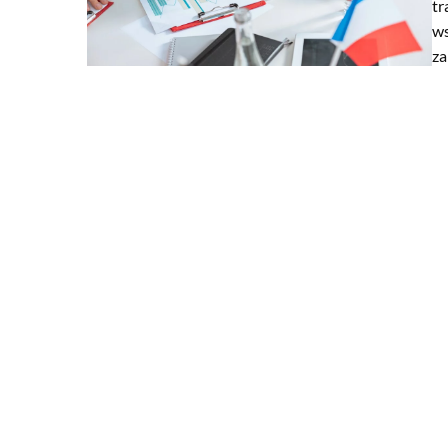
tr
ws
za
11 listopada 2025
Psychologia koloru w ka
barwy wpływają na dec
Odkryj, jak różnorodne b
skuteczność kampanii onl
wybory konsumentów. Dow
kolory wspierają konwersj
uwagę w cyfrowych dział
marketingowych.