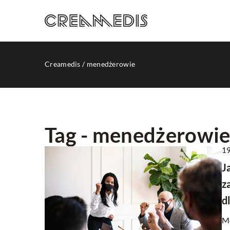
Creamedis
/
menedżerowie
Tag - menedżerowi
19
INNE
J
z
d
Mo