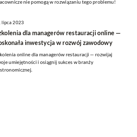
acownicze nie pomogą w rozwiązaniu tego problemu!
16 lutego 2026
 lipca 2023
 usługę
Jak skutecznie zwiększyć widoczność ma
zkolenia dla managerów restauracji online —
rzesyłki – poradnik
firmy w Internecie?
oskonała inwestycja w rozwój zawodowy
Poznaj sprawdzone strategie zwiększania
kolenia online dla managerów restauracji — rozwijaj
adomego wyboru
widoczności online dla małych firm. Dowi
oje umiejętności i osiągnij sukces w branży
ojej przesyłki.
się, jakie działania podjąć, aby skutecznie
stronomicznej.
 kroków, które
przyciągnąć nowych klientów w Internecie
ę dostosowaną do