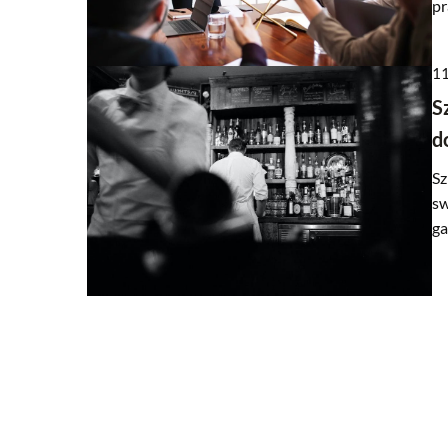
pr
13 września 2023
11
Jak wybrać odpowiednią
S
przewozową dla twojej p
d
krok po kroku
Sz
Odkryj jak dokonać świ
sw
usługi przewozowej dla sw
ga
Przewodnik praktycznych
pomogą Ci podjąć decyzj
Twoich potrzeb.