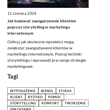
12 czerwca 2024
13 września
Jak budować zaangażowanie klientów
Jak wybrać
łej
poprzez storytelling w marketingu
przewozową 
internetowym
krok po kr
Odkryj, jak skuteczne opowieści mogą
Odkryj jak
edz
zwiększyć zaangażowanie klientów w
usługi przew
marketingu internetowym. Poznaj techniki
Przewodnik 
.
storytellingu i wprowadź je w swoje strategie
pomogą Ci p
marketingowe.
Twoich potr
Tagi
WYPOSAŻENIE
BIZNES
STUDIA
KLIENT
RYZYKO
POMOC
STORYTELLING
KOMFORT
TWORZENIE
SPRZĄTANIE