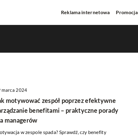
Reklama internetowa
Promocja
e
 marca 2024
PROMOCJA W INTERNECIE
ak motywować zespół poprzez efektywne
arządzanie benefitami – praktyczne porady
la managerów
tywacja w zespole spada? Sprawdź, czy benefity