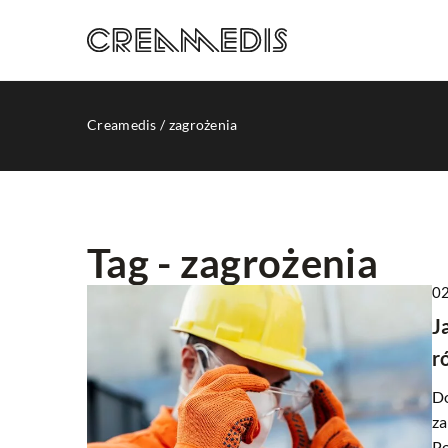
Creamedis
/
zagrożenia
Tag - zagrożenia
02
INNE
J
r
Do
za
Po