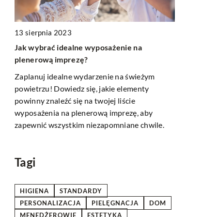
19 marca 2
13 sierpnia 2023
Jak wybrać 
Jak wybrać idealne wyposażenie na
Twojej firm
plenerową imprezę?
Odkryj, jak
Zaplanuj idealne wydarzenie na świeżym
zapewni efe
powietrzu! Dowiedz się, jakie elementy
j
firmy. Pozna
powinny znaleźć się na twojej liście
na Twój wybó
wyposażenia na plenerową imprezę, aby
obecnie naj
zapewnić wszystkim niezapomniane chwile.
Tagi
HIGIENA
STANDARDY
PERSONALIZACJA
PIELĘGNACJA
DOM
MENEDŻEROWIE
ESTETYKA