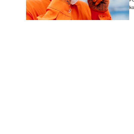
ko
19 marca 2026
Jak wybrać idealną masz
Twojej firmy?
Odkryj, jak wybrać maszyn
zapewni efektywność i os
firmy. Poznaj kluczowe cz
na Twój wybór, a także jak
obecnie najefektywniejsze