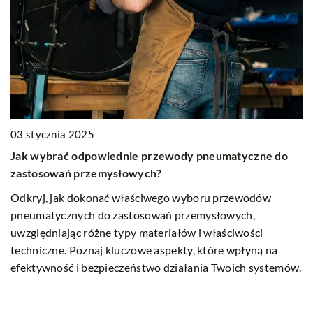
03 stycznia 2025
0
Jak wybrać odpowiednie przewody pneumatyczne do
J
zastosowań przemysłowych?
t
Odkryj, jak dokonać właściwego wyboru przewodów
Od
pneumatycznych do zastosowań przemysłowych,
p
uwzględniając różne typy materiałów i właściwości
ba
techniczne. Poznaj kluczowe aspekty, które wpłyną na
efektywność i bezpieczeństwo działania Twoich systemów.
yć