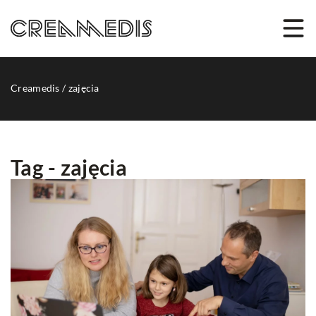
Creamedis
/
zajęcia
Tag - zajęcia