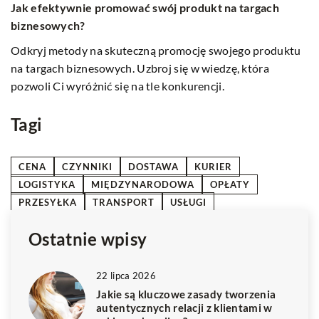
J
w kampaniach online?
s
Odkryj skuteczne sposoby na poprawę zaangażowania
u
D
klientów w internecie, zwiększając efektywność kampanii
m
marketingowych dzięki sprawdzonym strategiom i
i
narzędziom.
s
Tagi
CENA
CZYNNIKI
DOSTAWA
KURIER
LOGISTYKA
MIĘDZYNARODOWA
OPŁATY
PRZESYŁKA
TRANSPORT
USŁUGI
Ostatnie wpisy
22 lipca 2026
Jakie są kluczowe zasady tworzenia
autentycznych relacji z klientami w