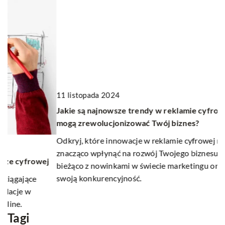
2
J
11 listopada 2024
o
Jakie są najnowsze trendy w reklamie cyfrowej, które
p
mogą zrewolucjonizować Twój biznes?
O
Odkryj, które innowacje w reklamie cyfrowej mogą
p
znacząco wpłynąć na rozwój Twojego biznesu. Bądź na
j
Do
bieżąco z nowinkami w świecie marketingu online i zwiększ
ty
swoją konkurencyjność.
s
Tagi