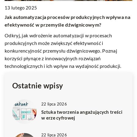
19 października 2023
Jak wybrać odpowiednią folię do zabezp
kcyjnych wpływa na
towarów podczas transportu?
cowym?
Dowiedz się, które folie do zabezpieczani
w procesach
sprawdzą się najlepiej podczas transportu
wność i
rodzaje folii i ich zastosowanie, aby odpo
owego. Poznaj
zabezpieczyć swoje towary.
wiązań
jność produkcji.
Ostatnie wpisy
22 lipca 2026
Sztuka tworzenia angażujących treści
w erze cyfrowej
22 lipca 2026