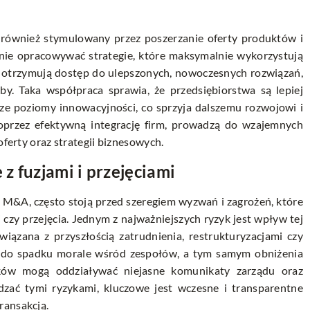
również stymulowany przez poszerzanie oferty produktów i
lnie opracowywać strategie, które maksymalnie wykorzystują
ci otrzymują dostęp do ulepszonych, nowoczesnych rozwiązań,
by. Taka współpraca sprawia, że przedsiębiorstwa są lepiej
ze poziomy innowacyjności, co sprzyja dalszemu rozwojowi i
oprzez efektywną integrację firm, prowadzą do wzajemnych
oferty oraz strategii biznesowych.
z fuzjami i przejęciami
e M&A, często stoją przed szeregiem wyzwań i zagrożeń, które
czy przejęcia. Jednym z najważniejszych ryzyk jest wpływ tej
ązana z przyszłością zatrudnienia, restrukturyzacjami czy
ć do spadku morale wśród zespołów, a tym samym obniżenia
ków mogą oddziaływać niejasne komunikaty zarządu oraz
dzać tymi ryzykami, kluczowe jest wczesne i transparentne
ransakcją.