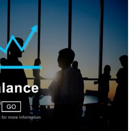
22 lipca 2026
i jako wsparcie w
Jak wykorzystać potencjał mediów
kiem
społecznościowych do budowania lojalno
klientów?
ane zabawki mogą
lny dziecka i
Odkryj strategie budowania lojalności
dziną. Sprawdź, jakie
klientów poprzez skuteczne wykorzystani
n rodzaj zabawek.
mediów społecznościowych. Zwiększ
zaangażowanie i zaufanie użytkowników,
tworząc trwałe relacje i wspierając wizeru
marki.