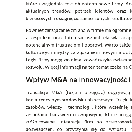
które uwzględnia cele długoterminowe firmy. An
aktualnych trendów, potrzeb klientów oraz k
biznesowych i osiągnięcie zamierzonych rezultató
Również zarządzanie zmianą w firmie ma ogromne z
z zespołem oraz interesariuszami ułatwia adapt
potencjalnym frustracjom i oporowi. Warto takż
kulturowych między zarządzaniem nowym a dotyc
Legis, firmy mogą zminimalizować ryzyka związane
rozwoju. Więcej informacji na ten temat czeka na 
Wpływ M&A na innowacyjność i 
Transakcje M&A (fuzje i przejęcia) odgrywaj
konkurencyjnym środowisku biznesowym. Dzięki int
zasobów, wiedzy i technologii, które wcześniej
zespołami badawczo-rozwojowymi, które mogą t
zróżnicowane. Integracja firm po przeprowa
doświadczeń, co przyczynia się do wzrostu i