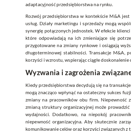
adaptacyjność przedsiębiorstwa na rynku.
Rozwój przedsiębiorstwa w kontekście M&A jest 
usług. Działy marketingu i sprzedaży mogą wspó
synergię połączonych jednostek. W efekcie klien
które odpowiadają na ich zmieniające się potrze
przygotowane na zmiany rynkowe i osiągają wyżs
długoterminowej stabilności. Transakcje M&A, p
korzyści i wzrostu, wspierając ciągłe doskonalenie 
Wyzwania i zagrożenia związane 
Kiedy przedsiębiorstwa decydują się na transakcj
mogą znacząco wpłynąć na ostateczny sukces fuzji 
zmiany na pracowników obu firm. Niepewność zwi
zmianą struktury organizacyjnej może prowadzi
wydajności. Dodatkowo, na niepokój pracowni
niepewność organizacyjna. Aby skutecznie zarzą
komunikowanie celów oraz korzyści związanych z t