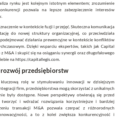
aliza rynku jest kolejnym istotnym elementem; zrozumienie
onkurencji pozwala na lepsze zabezpieczenie interesów
w.
naczenie w kontekście fuzji i przejęć. Skuteczna komunikacja
ację do nowej struktury organizacyjnej, co przeciwdziała
e podejmować działania prewencyjne w kontekście konfliktów
hczasowym. Dzięki wsparciu ekspertów, takich jak Capital
 z M&A i skupić się na osiąganiu synergii oraz długofalowego
Ciebie na
https://capitallegis.com
.
rozwój przedsiębiorstw
ą kluczową rolę w stymulowaniu innowacji w dzisiejszym
egracji firm, przedsiębiorstwa mogą skorzystać z unikalnych
 nie były dostępne. Nowe perspektywy otwierają się przed
worzyć i wdrażać rozwiązania korzystniejsze i bardziej
dzeniu transakcji M&A pozwala czerpać z różnorodnych
nnowacyjności, a to z kolei zwiększa konkurencyjność i