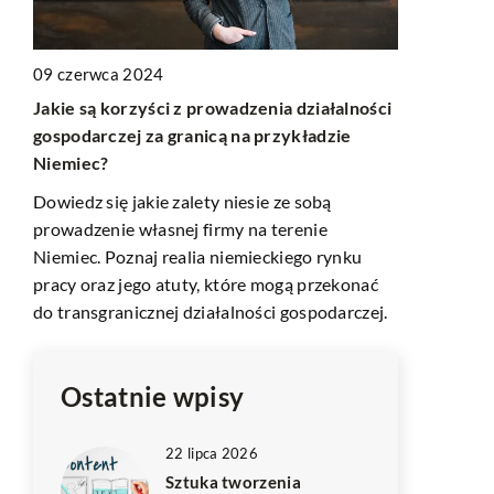
21 lipca 20
09 czerwca 2024
Personaliz
Jakie są korzyści z prowadzenia działalności
ści
budowaniu 
gospodarczej za granicą na przykładzie
Niemiec?
Odkryj, jak
wspierać ro
Dowiedz się jakie zalety niesie ze sobą
e
budować trwa
prowadzenie własnej firmy na terenie
korzyści nie
Niemiec. Poznaj realia niemieckiego rynku
pracy oraz jego atuty, które mogą przekonać
nek
do transgranicznej działalności gospodarczej.
Ostatnie wpisy
22 lipca 2026
Sztuka tworzenia