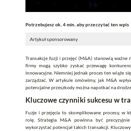
Potrzebujesz ok. 4 min. aby przeczytać ten wpis
Artykuł sponsorowany
Transakcje fuzji i przejęć (M&A) stanowią ważne 
firmy mogą szybko zyskać przewagę konkurenc
innowacyjne. Niemniej jednak proces ten wiąże si
zarządzać. W artykule omówimy, jak M&A wpływaj
potencjalne przeszkody można napotkać na drodze 
Kluczowe czynniki sukcesu w tr
Fuzje i przejęcia to skomplikowane procesy, w 
rolę. Strategia M&A powinna być precyzyjni
wykorzystać potencjał takich transakcji. Kluczow