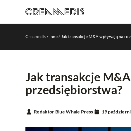
Creamedis
/
Inne
/
Jak transakcje M&A wpływają na roz
Jak transakcje M&A
przedsiębiorstwa?
INNE
Redaktor Blue Whale Press
19 październ