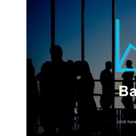
21 lipca 2026
Personalizowane zabawk
budowaniu więzi z dziec
Odkryj, jak personalizow
wspierać rozwój emocjona
budować trwałe więzi z ro
korzyści niesie za sobą te