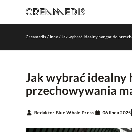
Creamedis
/
Inne
/
Jak wybrać idealny hangar do przec
Jak wybrać idealny
przechowywania ma
INNE
Redaktor Blue Whale Press
06 lipca 2025