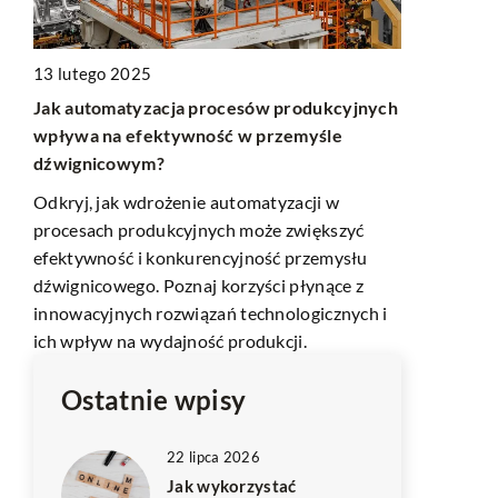
15 lutego 2
Jakie innow
13 lutego 2025
transportu i
Jak automatyzacja procesów produkcyjnych
Odkryj, jak
wpływa na efektywność w przemyśle
na rozwój se
dźwignicowym?
Poznaj kluc
ny i
Odkryj, jak wdrożenie automatyzacji w
zrewolucjon
procesach produkcyjnych może zwiększyć
towarów i z
efektywność i konkurencyjność przemysłu
dźwignicowego. Poznaj korzyści płynące z
innowacyjnych rozwiązań technologicznych i
ich wpływ na wydajność produkcji.
Ostatnie wpisy
22 lipca 2026
Jak wykorzystać