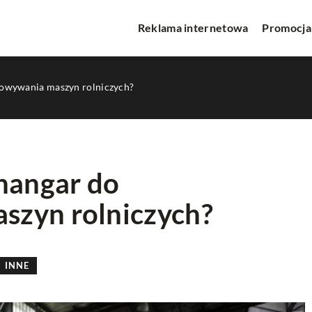
Reklama internetowa
Promocja
howywania maszyn rolniczych?
 hangar do
szyn rolniczych?
INNE
INNE