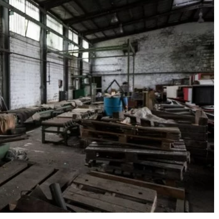
ą przyszłość branży
01 sierpnia 2024
Ochrona i prowadzenie instalacji
chnologie wpływają
elektrycznych – przegląd najlepszych
tu i logistyki.
praktyk
e, które
Poznaj najlepsze praktyki w zakresie ochro
dostarczania
zarządzania instalacjami elektrycznymi.
ańcuchem dostaw.
Odkryj, jak zwiększyć efektywność i
bezpieczeństwo swojej instalacji.