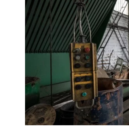
15 lutego 2026
Jakie innowacje zmieniaj
transportu i logistyki?
Odkryj, jak najnowsze te
na rozwój sektora transpor
Poznaj kluczowe innowacj
zrewolucjonizują sposób 
towarów i zarządzania ł