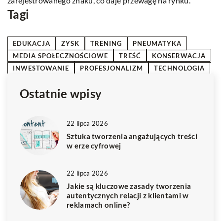
zarejestrowanego znaku, co daje przewagę na rynku.
Tagi
EDUKACJA
ZYSK
TRENING
PNEUMATYKA
MEDIA SPOŁECZNOŚCIOWE
TREŚĆ
KONSERWACJA
INWESTOWANIE
PROFESJONALIZM
TECHNOLOGIA
Ostatnie wpisy
22 lipca 2026
Sztuka tworzenia angażujących treści
w erze cyfrowej
22 lipca 2026
Jakie są kluczowe zasady tworzenia
autentycznych relacji z klientami w
reklamach online?