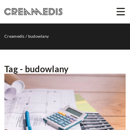
Creamedis
/
budowlany
Tag - budowlany