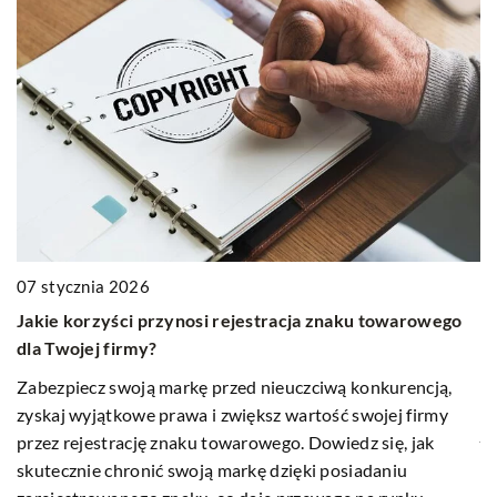
18
07 stycznia 2026
Z
Jakie korzyści przynosi rejestracja znaku towarowego
a
dla Twojej firmy?
P
Zabezpiecz swoją markę przed nieuczciwą konkurencją,
dz
zyskaj wyjątkowe prawa i zwiększ wartość swojej firmy
ja
przez rejestrację znaku towarowego. Dowiedz się, jak
ró
skutecznie chronić swoją markę dzięki posiadaniu