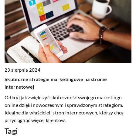
1
23 sierpnia 2024
A
Skuteczne strategie marketingowe na stronie
s
internetowej
Po
Odkryj jak zwiększyć skuteczność swojego marketingu
dy
online dzięki nowoczesnym i sprawdzonym strategiom.
ć
n
Idealne dla właścicieli stron internetowych, którzy chcą
przyciągnąć więcej klientów.
Tagi