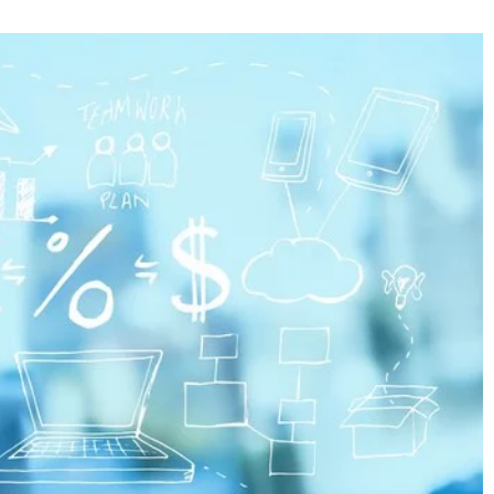
24 marca 2024
Jak skutecznie szukać pomocy przy
ęzykowe mogą
tworzeniu pracy magisterskiej – prakty
espołu w firmie?
porady
 kursów językowych
Porozmawiajmy o efektywnych strategiac
zespołową i
wyszukiwania pomocy przy pisaniu pracy
irmie. Zapewnij
magisterskiej, które pozwolą Ci skupić się
cie językowe i
najważniejszych aspektach swojego projek
fektywność.