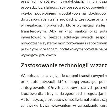
prawnych w różnych jurysdykcjach, firmy muszą
prowadzą działalność, aby opracować odpowiedni
ryzyko podwójnego opodatkowania dochodów z
dotyczących cen transferowych przez różne orga
w regulacjach prawnych, które wymagają stałej a
transferowymi. Aby uniknąć sankcji oraz po
inwestować w bieżącą edukację swoich zespo
nowoczesne systemy monitorowania i raportowani
prawnymi i doradcami podatkowymi pozwala na bard
wymogów prawnych.
Zastosowanie technologii w zar
Współczesne zarządzanie cenami transferowymi w 
oraz automatyzacji, które mogą znacząco pop
zintegrowanie różnych zasobów i danych potrzeb
kluczowe dla utrzymania zgodności z regulacjam
Automatyzacja procesów umożliwia natomiast szybs
co zwykle bywa wyzwaniem w zarządzaniu cenam