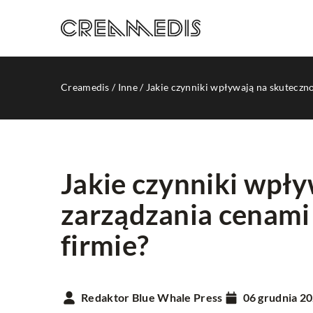
Creamedis
/
Inne
/
Jakie czynniki wpływają na skuteczn
Jakie czynniki wpły
zarządzania cenami
INNE
firmie?
Redaktor Blue Whale Press
06 grudnia 2