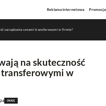
Reklama internetowa
Promocja
ość zarządzania cenami transferowymi w firmie?
wają na skuteczność
 transferowymi w
INNE
024
INNE