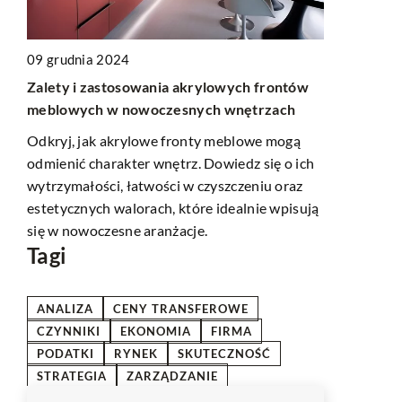
09 grudnia 2024
10 lutego 2
Zalety i zastosowania akrylowych frontów
Jak elasty
czne
meblowych w nowoczesnych wnętrzach
zwiększyć 
Odkryj, jak akrylowe fronty meblowe mogą
Odkryj, jak
h
odmienić charakter wnętrz. Dowiedz się o ich
może przeks
wytrzymałości, łatwości w czyszczeniu oraz
poprawić ko
 na
estetycznych walorach, które idealnie wpisują
swoim praco
tu.
się w nowoczesne aranżacje.
zobacz, jak 
Tagi
ANALIZA
CENY TRANSFEROWE
CZYNNIKI
EKONOMIA
FIRMA
PODATKI
RYNEK
SKUTECZNOŚĆ
STRATEGIA
ZARZĄDZANIE