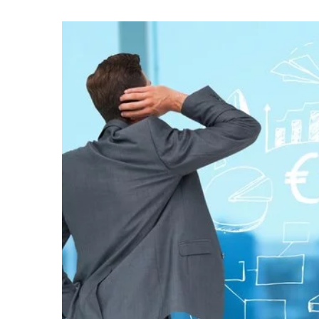
10 lutego 2026
Jak elastyczne kursy j
zwiększyć efektywność z
Odkryj, jak elastyczność
może przekształcić pracę 
poprawić komunikację w f
swoim pracownikom wspar
zobacz, jak wzrasta ich e