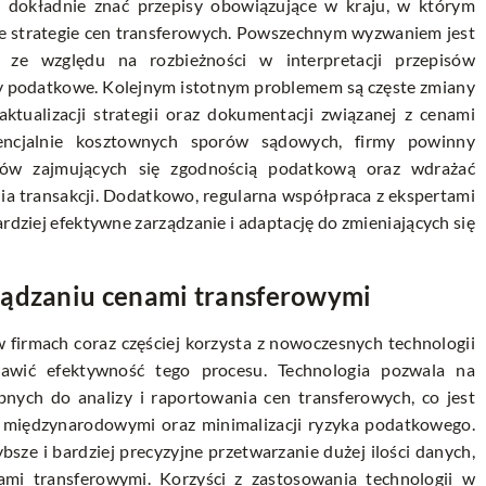
 dokładnie znać przepisy obowiązujące w kraju, w którym
e strategie cen transferowych. Powszechnym wyzwaniem jest
e względu na rozbieżności w interpretacji przepisów
ny podatkowe. Kolejnym istotnym problemem są częste zmiany
ktualizacji strategii oraz dokumentacji związanej z cenami
tencjalnie kosztownych sporów sądowych, firmy powinny
łów zajmujących się zgodnością podatkową oraz wdrażać
a transakcji. Dodatkowo, regularna współpraca z ekspertami
ziej efektywne zarządzanie i adaptację do zmieniających się
ządzaniu cenami transferowymi
firmach coraz częściej korzysta z nowoczesnych technologii
rawić efektywność tego procesu. Technologia pozwala na
nych do analizy i raportowania cen transferowych, co jest
i międzynarodowymi oraz minimalizacji ryzyka podatkowego.
ze i bardziej precyzyjne przetwarzanie dużej ilości danych,
i transferowymi. Korzyści z zastosowania technologii w