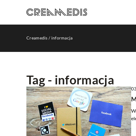
Creamedis
/
informacja
Tag - informacja
03
TWORZENIE STRON 
M
W 
el