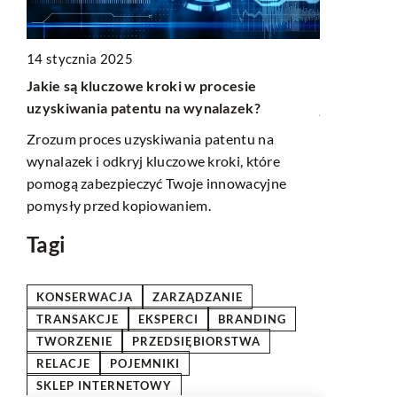
20 paździer
14 stycznia 2025
yka
Moduły skle
Jakie są kluczowe kroki w procesie
je wybrać?
uzyskiwania patentu na wynalazek?
na
Żyjemy w cz
Zrozum proces uzyskiwania patentu na
dysponuje j
wynalazek i odkryj kluczowe kroki, które
cesy
internetowy
pomogą zabezpieczyć Twoje innowacyjne
przedsiębio
pomysły przed kopiowaniem.
Tagi
KONSERWACJA
ZARZĄDZANIE
TRANSAKCJE
EKSPERCI
BRANDING
TWORZENIE
PRZEDSIĘBIORSTWA
RELACJE
POJEMNIKI
SKLEP INTERNETOWY