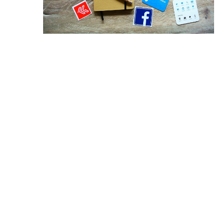
20 października 2023
Moduły sklepu interneto
je wybrać?
Żyjemy w czasach, w któr
dysponuje już własnymi 
internetowymi. W zależno
przedsiębiorstwa, mogą o