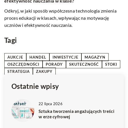
ż
doświadczenia z kursów Virtua Lingua
P
Odkryj doświadczenia z kursów Virtua Lingua i dowiedz
j
się, jak skutecznie nauczyć się języka hiszpańskiego online.
r
Praktyczne metody, narzędzia i wskazówki, które pomogą
Ci opanować język na nowym poziomie.
Tagi
AUKCJE
HANDEL
INWESTYCJE
MAGAZYN
OSZCZĘDNOŚCI
PORADY
SKUTECZNOŚĆ
STOKI
STRATEGIA
ZAKUPY
Ostatnie wpisy
22 lipca 2026
Sztuka tworzenia angażujących treści
w erze cyfrowej