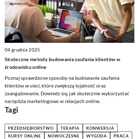
0
04 grudnia 2025
J
a
Skuteczne metody budowania zaufania klientów w
s
środowisku online
Od
Poznaj sprawdzone sposoby na budowanie zaufania
po
klientów w sieci, które zwiększą lojalność oraz
fo
zaangażowanie. Dowiedz się, jak skutecznie wykorzystać
tr
narzędzia marketingowe w relacjach online.
Tagi
PRZEDSIĘBIORSTWO
TERAPIA
KONWERSJA
KURSY ONLINE
NOWOCZESNE
WYGODA
PRACA