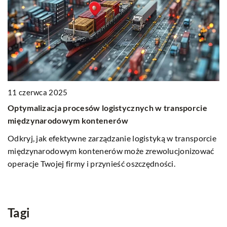
11 czerwca 2025
Optymalizacja procesów logistycznych w transporcie
14
międzynarodowym kontenerów
K
Odkryj, jak efektywne zarządzanie logistyką w transporcie
ro
międzynarodowym kontenerów może zrewolucjonizować
P
operacje Twojej firmy i przynieść oszczędności.
ro
do
p
Tagi