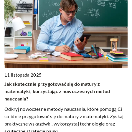
0
11 listopada 2025
J
Jak skutecznie przygotować się do matury z
P
matematyki, korzystając z nowoczesnych metod
O
nauczania?
pr
ę,
Odkryj nowoczesne metody nauczania, które pomogą Ci
Do
solidnie przygotować się do matury z matematyki. Zyskaj
tr
praktyczne wskazówki, wykorzystaj technologie oraz
ce
skuteczne strategie nauki.