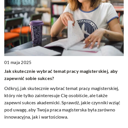
0
01 maja 2025
P
Jak skutecznie wybrać temat pracy magisterskiej, aby
zapewnić sobie sukces?
W 
po
Odkryj, jak skutecznie wybrać temat pracy magisterskiej,
który nie tylko zainteresuje Cię osobiście, ale także
zapewni sukces akademicki. Sprawdź, jakie czynniki wziąć
pod uwagę, aby Twoja praca magisterska była zarówno
innowacyjna, jak i wartościowa.
a
ie