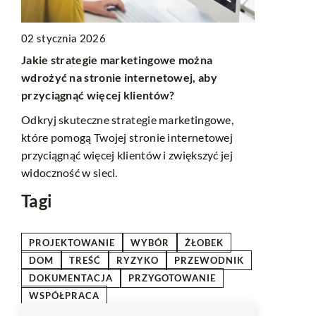
02 stycznia 2026
03 czerwca 
Jakie strategie marketingowe można
y w
Jak skutecz
wdrożyć na stronie internetowej, aby
zyć
do nauki n
przyciągnąć więcej klientów?
Odkryj, jak
Odkryj skuteczne strategie marketingowe,
a na
sprzedaży d
które pomogą Twojej stronie internetowej
online. Zdo
przyciągnąć więcej klientów i zwiększyć jej
ów
nowoczesnyc
widoczność w sieci.
.
swoje umiej
Tagi
PROJEKTOWANIE
WYBÓR
ŻŁOBEK
DOM
TREŚĆ
RYZYKO
PRZEWODNIK
DOKUMENTACJA
PRZYGOTOWANIE
WSPÓŁPRACA