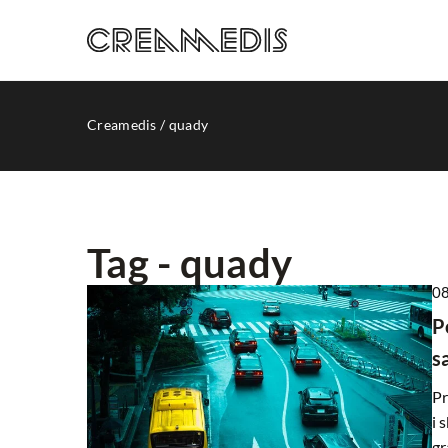
Creamedis
/
quady
Tag - quady
08
PROMOCJA W INTERNE
P
s
Pr
i 
gr