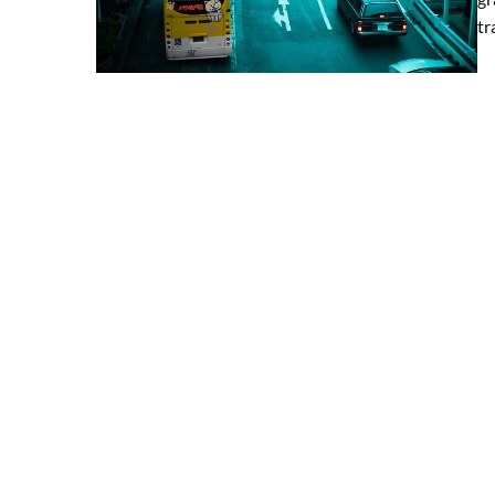
tr
03 czerwca 2024
Jak skutecznie wykorzys
do nauki nowych technik
Odkryj, jak transformowa
sprzedaży dzięki wykorzy
online. Zdobądź wiedzę n
nowoczesnych technik spr
swoje umiejętności bez w