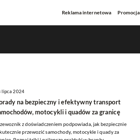
Reklama internetowa
Promocja
 lipca 2024
CIE
PROMOCJA W INTERNECIE
orady na bezpieczny i efektywny transport
amochodów, motocykli i quadów za granicę
zewoznik z doświadczeniem podpowiada, jak bezpiecznie
skutecznie przewozić samochody, motocykle i quady za
anicę. Poznaj triki i najlepsze praktyki w branży