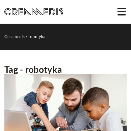
Creamedis
/
robotyka
Tag - robotyka