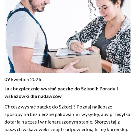
21
09 kwietnia 2026
J
Jak bezpiecznie wysłać paczkę do Szkocji: Porady i
m
wskazówki dla nadawców
Do
Chcesz wysłać paczkę do Szkocji? Poznaj najlepsze
r
sposoby na bezpieczne pakowanie i wysyłkę, aby przesyłka
z
ws
dotarła na czas i w nienaruszonym stanie. Skorzystaj z
naszych wskazówek i znajdź odpowiednią firmę kurierską.