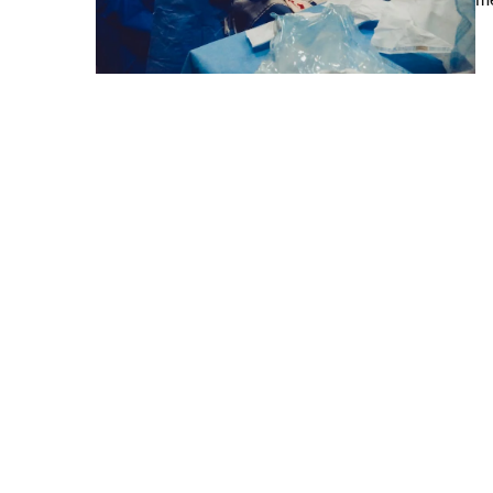
06 czerwca 2025
Jak efektywne zarządza
zwiększyć konkurencyjn
Odkryj, jak skuteczne za
może przyczynić się do zw
konkurencyjności Twojej 
efektywności operacyjnej
pozytywnego wizerunku 
klientów.