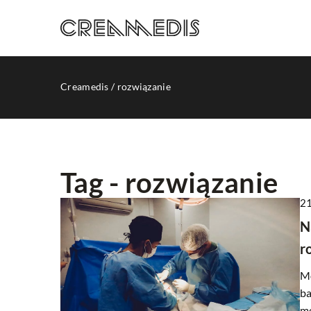
Creamedis
/
rozwiązanie
Tag - rozwiązanie
21
INNE
N
r
Mo
ba
me