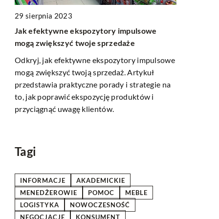
29 sierpnia 2023
Jak efektywne ekspozytory impulsowe
06 czerwca 
mogą zwiększyć twoje sprzedaże
Jak efekty
zwiększyć 
Odkryj, jak efektywne ekspozytory impulsowe
mogą zwiększyć twoją sprzedaż. Artykuł
Odkryj, jak
żne
przedstawia praktyczne porady i strategie na
może przycz
y.
to, jak poprawić ekspozycję produktów i
konkurencyj
przyciągnąć uwagę klientów.
efektywnośc
pozytywneg
klientów.
Tagi
INFORMACJE
AKADEMICKIE
MENEDŻEROWIE
POMOC
MEBLE
LOGISTYKA
NOWOCZESNOŚĆ
NEGOCJACJE
KONSUMENT