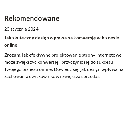
Rekomendowane
INNE
nesie
netowej
esu
pływa na
24 listopada 2023
Zrozumienie procesu naliczania wynagrodzeń i