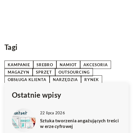
podatków: klucz do efektywnej obsługi kadrowej
Odkryj proces naliczania wynagrodzeń i zasady oblicza
podatków. Dowiedz się, dlaczego zrozumienie tych
elementów jest kluczowe dla efektywnej administracji
kadrowej.
Tagi
KAMPANIE
SREBRO
NAMIOT
AKCESORIA
MAGAZYN
SPRZĘT
OUTSOURCING
OBSŁUGA KLIENTA
NARZĘDZIA
RYNEK
Ostatnie wpisy
22 lipca 2026
Sztuka tworzenia angażujących treści
w erze cyfrowej