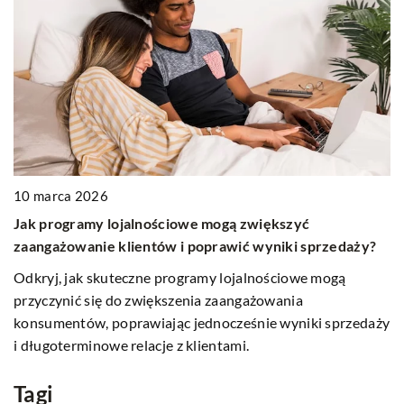
10 marca 2026
0
Jak programy lojalnościowe mogą zwiększyć
J
zaangażowanie klientów i poprawić wyniki sprzedaży?
 w
O
Odkryj, jak skuteczne programy lojalnościowe mogą
sw
przyczynić się do zwiększenia zaangażowania
n
konsumentów, poprawiając jednocześnie wyniki sprzedaży
i długoterminowe relacje z klientami.
Tagi