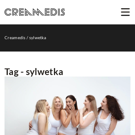
Creamedis
/
sylwetka
Tag - sylwetka