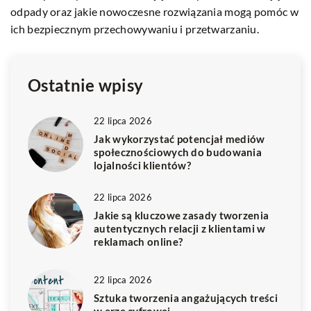
 w
urządzeniami mobilnymi. Uzyskaj praktyczne porady
p
dotyczące smartfonów i tabletów, które ułatwią Ci
pł
codzienne życie.
Ostatnie wpisy
22 lipca 2026
Jak wykorzystać potencjał mediów
społecznościowych do budowania
lojalności klientów?
22 lipca 2026
Jakie są kluczowe zasady tworzenia
autentycznych relacji z klientami w
reklamach online?
22 lipca 2026
Sztuka tworzenia angażujących treści