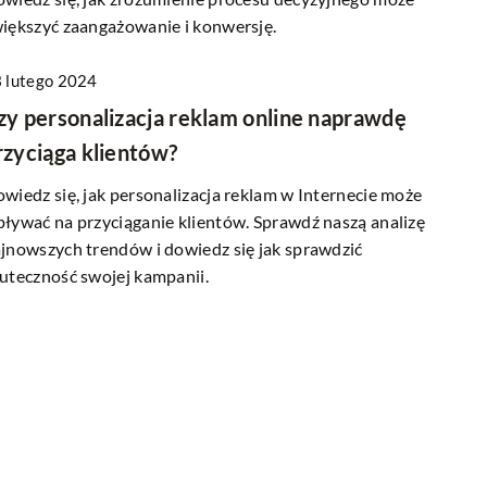
iększyć zaangażowanie i konwersję.
15 sierpnia 2024
 lutego 2024
Jak optymalizacja SEO strony może
zy personalizacja reklam online naprawdę
zwiększyć widoczność Twojej marki
derkę do Twojej
rzyciąga klientów?
Odkryj, jak poprzez optymalizację SEO mo
wiedz się, jak personalizacja reklam w Internecie może
zwiększyć widoczność Twojej marki w
kę, która nie tylko
ływać na przyciąganie klientów. Sprawdź naszą analizę
Internecie oraz dlaczego jest to kluczowe 
ne potraw, ale także
jnowszych trendów i dowiedz się jak sprawdzić
sukcesu Twojego biznesu.
. Zapoznaj się z
uteczność swojej kampanii.
owiedzieć się, jakie
iary będą najlepsze