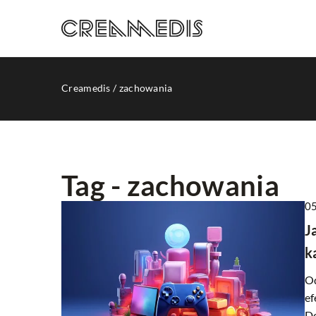
Creamedis
/
zachowania
Tag - zachowania
05
INNE
J
k
Od
ef
Do