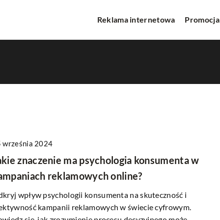
Reklama internetowa
Promocja
 września 2024
TWORZENIE STRON WWW
akie znaczenie ma psychologia konsumenta w
ampaniach reklamowych online?
kryj wpływ psychologii konsumenta na skuteczność i
ektywność kampanii reklamowych w świecie cyfrowym.
wiedz się, jak zrozumienie procesu decyzyjnego może