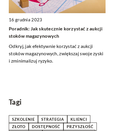
16 grudnia 2023
Poradnik: Jak skutecznie korzystać z aukcji
08 czerwca 
stoków magazynowych
Jak wybrać 
żesz
Odkryj, jak efektywnie korzystać z aukcji
restauracji
stoków magazynowych, zwiększaj swoje zyski
Odkryj, jak 
dla
i zminimalizuj ryzyko.
podniesie w
będzie prakt
naszym pora
materiały, k
dla Twojej r
Tagi
SZKOLENIE
STRATEGIA
KLIENCI
ZŁOTO
DOSTĘPNOŚĆ
PRZYSZŁOŚĆ