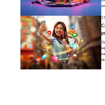
zw
13
C
08 czerwca 2026
Jak wybrać idealną sala
p
restauracji?
Do
Odkryj, jak wybrać salader
wp
podniesie walory estetycz
na
będzie praktyczna i trwała
sk
naszym poradnikiem, aby d
materiały, kształty i rozm
dla Twojej restauracji.