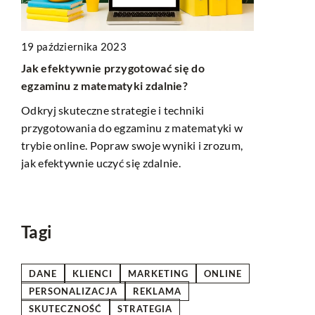
19 października 2023
dla
Jak efektywnie przygotować się do
18 grudnia 
ty?
egzaminu z matematyki zdalnie?
Nowoczesne
zęt
Odkryj skuteczne strategie i techniki
odbiorców 
e
przygotowania do egzaminu z matematyki w
Odkryj inno
trybie online. Popraw swoje wyniki i zrozum,
odbiorców w
jak efektywnie uczyć się zdalnie.
Dowiedz się
trwałą loja
online.
Tagi
DANE
KLIENCI
MARKETING
ONLINE
PERSONALIZACJA
REKLAMA
SKUTECZNOŚĆ
STRATEGIA