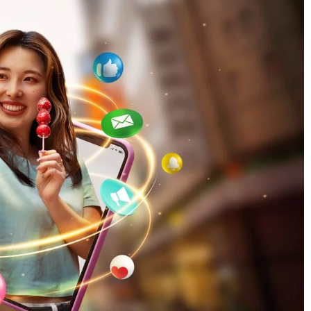
06 lutego 2024
Optymalizacja sprzętu komputerowego 
graczy – jak wybrać właściwe komponen
o angażowania
Artykuł prezentuje jak optymalizować spr
 online
komputerowy dla graczy. Dowiedz się, jaki
tegie angażowania
komponenty wybrać, aby zwiększyć
anii internetowych.
wydajność i podnieść satysfakcję z gry.
 uwagę i zbudować
micznym środowisku