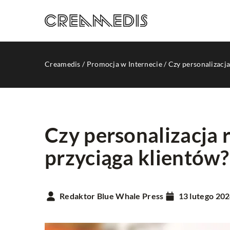
Creamedis
/
Promocja w Internecie
/
Czy personalizacj
Czy personalizacja
przyciąga klientów?
REKLAMA INTERNETO
Redaktor Blue Whale Press
13 lutego 20