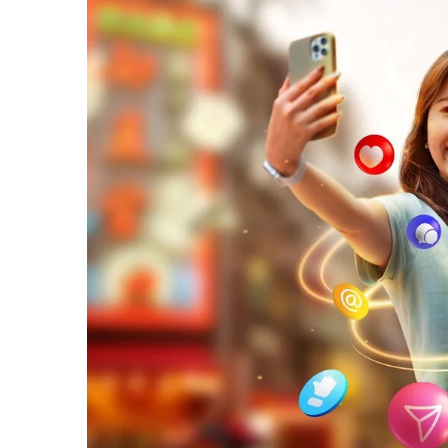
18 grudnia 2024
Nowoczesne podejścia d
odbiorców w kampaniach
Odkryj innowacyjne stra
odbiorców w świecie kamp
Dowiedz się, jak przykuć
trwałą lojalność w dyna
online.