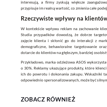
interesują, a firmy zyskują większe zaangażow
przypisuje im realną wartość, co zmienia całe pod
Rzeczywiste wpływy na klientó
W kontekście wpływu reklam na zachowanie klien
Studia przypadków dowodzą, że dobrze targeto
zajęcie klienta i skłonić go do interakcji z m
demograficzne, behawioralne targetowanie ora
dotarcie do klientów na głębszym, bardziej osobis
Przykładowo, marka odzieżowa ASOS wykorzystała
o 30%. Reklamy ukazujące produkty, które klienci o
ich do powrotu i dokonania zakupu. Wskaźniki tak
odpowiednio spersonalizowanych, może być silnym
ZOBACZ RÓWNIEŻ