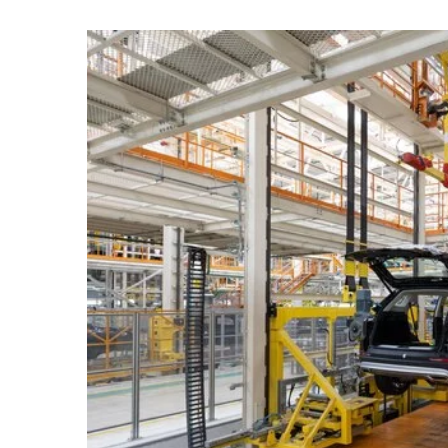
05 marca 2026
Przyszłość budownictwa
trendy i innowacje w n
projektach
Odkryj, jakie technologie 
kształtują przyszłość bu
mieszkaniowego. Dowiedz 
mogą wpłynąć na nowocze
budowlane oraz jakie tre
kluczowy wpływ na rozwój