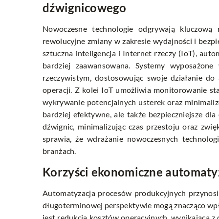
dźwignicowego
Nowoczesne technologie odgrywają kluczową r
rewolucyjne zmiany w zakresie wydajności i bezpie
sztuczna inteligencja i Internet rzeczy (IoT), au
bardziej zaawansowana. Systemy wyposażone 
rzeczywistym, dostosowując swoje działanie do 
operacji. Z kolei IoT umożliwia monitorowanie s
wykrywanie potencjalnych usterek oraz minimalizo
bardziej efektywne, ale także bezpieczniejsze d
dźwignic, minimalizując czas przestoju oraz zw
sprawia, że wdrażanie nowoczesnych technolog
branżach.
Korzyści ekonomiczne automaty
Automatyzacja procesów produkcyjnych przynosi 
długoterminowej perspektywie mogą znacząco wpł
jest redukcja kosztów operacyjnych, wynikająca z