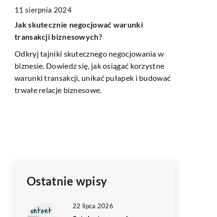
11 sierpnia 2024
Jak skutecznie negocjować warunki
transakcji biznesowych?
05 marca 2
Przyszłość
Odkryj tajniki skutecznego negocjowania w
trendy i i
biznesie. Dowiedz się, jak osiągać korzystne
projektach
warunki transakcji, unikać pułapek i budować
trwałe relacje biznesowe.
Odkryj, jaki
kształtują 
mieszkaniow
mogą wpłyn
budowlane o
kluczowy wp
Ostatnie wpisy
22 lipca 2026