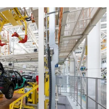
19 listopada 2025
Jak wykorzystać storytelling na stronie
 mieszkaniowego:
internetowej do wzmacniania strategii
owoczesnych
marketingowej
Odkryj, jak storytelling może zwiększyć
i rozwiązania
zaangażowanie klientów na Twojej stronie
downictwa
internetowej i wzmocnić strategie
się, jak innowacje
marketingowe. Dowiedz się, jak tworzyć
sne projekty
opowieści, które rezonują z odbiorcami i
ndy będą miały
budują trwałe relacje.
 nowych osiedli.