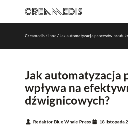
Creamedis
/
Inne
/
Jak automatyzacja procesów produk
Jak automatyzacja 
wpływa na efektyw
INNE
dźwignicowych?
Redaktor Blue Whale Press
18 listopada 