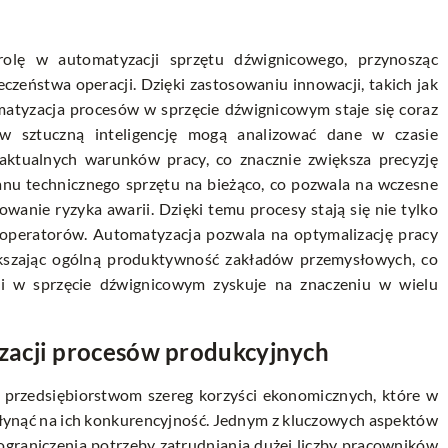
olę w automatyzacji sprzętu dźwignicowego, przynosząc
czeństwa operacji. Dzięki zastosowaniu innowacji, takich jak
tomatyzacja procesów w sprzęcie dźwignicowym staje się coraz
w sztuczną inteligencję mogą analizować dane w czasie
aktualnych warunków pracy, co znacznie zwiększa precyzję
tanu technicznego sprzętu na bieżąco, co pozwala na wczesne
wanie ryzyka awarii. Dzięki temu procesy stają się nie tylko
la operatorów. Automatyzacja pozwala na optymalizację pracy
iększając ogólną produktywność zakładów przemysłowych, co
ii w sprzęcie dźwignicowym zyskuje na znaczeniu w wielu
zacji procesów produkcyjnych
przedsiębiorstwom szereg korzyści ekonomicznych, które w
ynąć na ich konkurencyjność. Jednym z kluczowych aspektów
 ograniczenia potrzeby zatrudniania dużej liczby pracowników