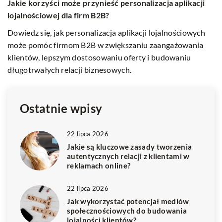
Jak technologia zmienia sposób planowania i realizacji
P
inwestycji budowlanych w Polsce
s
p
Odkryj, jak nowoczesne rozwiązania technologiczne
wpływają na przemiany w sektorze budowlanym w Polsce,
Od
integrując narzędzia cyfrowe i automatyzację w proces
e
planowania i realizacji projektów.
w 
p
Ostatnie wpisy
22 lipca 2026
Jakie są kluczowe zasady tworzenia
autentycznych relacji z klientami w
reklamach online?
22 lipca 2026
Jak wykorzystać potencjał mediów
społecznościowych do budowania
lojalności klientów?