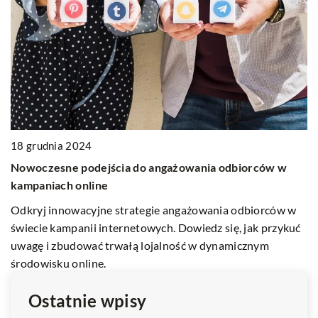
05 października 2023
Wprowadzenie do świata robotyki: jak dzieci mo
orców w
zacząć swoją przygodę z programowaniem
Odkryj fascynujący świat robotyki i programowania
biorców w
dzieci. Dowiedz się, jak rozpocząć przygodę z nauką
jak przykuć
kodowania już od najmłodszych lat.
znym
Ostatnie wpisy