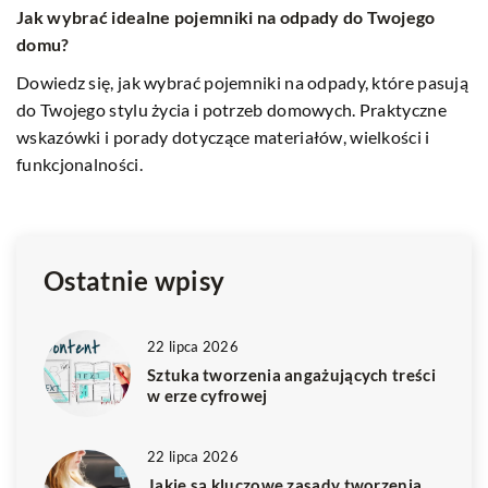
F
22 lipca 2026
p
Sztuka tworzenia angażujących treści w erze cyfrowej
ją
F
Dowiedz się, jak kreować wartościowe i przyciągające
m
treści, które angażują czytelników i budują relacje w
p
zdominowanym przez technologię świecie online.
m
s
k
Ostatnie wpisy
22 lipca 2026
Sztuka tworzenia angażujących treści
w erze cyfrowej
22 lipca 2026
Jakie są kluczowe zasady tworzenia